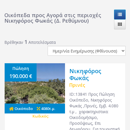
Οικόπεδα προς Αγορά στις περιοχές
Νικηφόρος Φωκάς (Δ. Ρεθύμνου)
1
Βρέθηκαν
Αποτελέσματα
Πώληση
Νικηφόρος
190.000
Φωκάς
Πρινές
ID::13841 Προς Πώληση
Οικόπεδο, Νικηφόρος
Φωκάς ,Πρινές, Εμβ. 4.080
Οικόπεδο
4080τ.μ.
τ.μ , χαρακτηριστικα:
Κωδικός:
25813
Οικοδομήσιμο,
Προσόψεως, Επι
Λεωφόρου, Για τουριστική