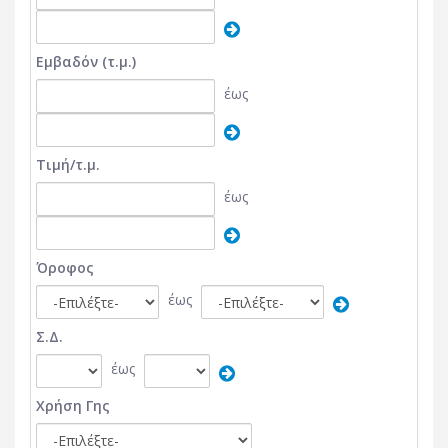
Εμβαδόν (τ.μ.)
έως
Τιμή/τ.μ.
έως
Όροφος
έως
Σ.Δ.
έως
Χρήση Γης