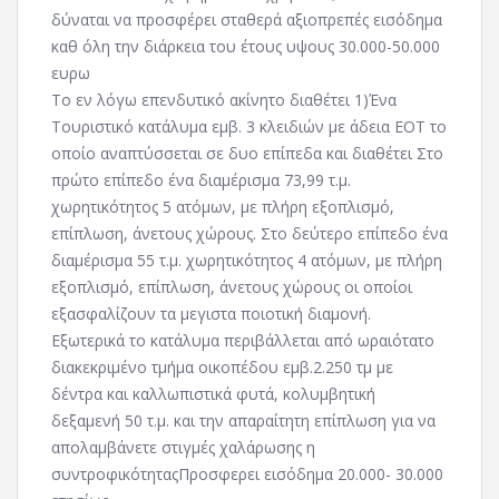
δύναται να προσφέρει σταθερά αξιοπρεπές εισόδημα
καθ όλη την διάρκεια του έτους υψους 30.000-50.000
ευρω
Το εν λόγω επενδυτικό ακίνητο διαθέτει 1)Ένα
Τουριστικό κατάλυμα εμβ. 3 κλειδιών με άδεια ΕΟΤ το
οποίο αναπτύσσεται σε δυο επίπεδα και διαθέτει Στο
πρώτο επίπεδο ένα διαμέρισμα 73,99 τ.μ.
χωρητικότητος 5 ατόμων, με πλήρη εξοπλισμό,
επίπλωση, άνετους χώρους. Στο δεύτερο επίπεδο ένα
διαμέρισμα 55 τ.μ. χωρητικότητος 4 ατόμων, με πλήρη
εξοπλισμό, επίπλωση, άνετους χώρους οι οποίοι
εξασφαλίζουν τα μεγιστα ποιοτική διαμονή.
Εξωτερικά το κατάλυμα περιβάλλεται από ωραιότατο
διακεκριμένο τμήμα οικοπέδου εμβ.2.250 τμ με
δέντρα και καλλωπιστικά φυτά, κολυμβητική
δεξαμενή 50 τ.μ. και την απαραίτητη επίπλωση για να
απολαμβάνετε στιγμές χαλάρωσης η
συντροφικότηταςΠροσφερει εισόδημα 20.000- 30.000