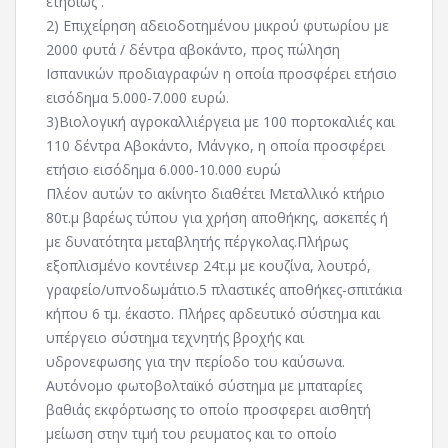
ετησίως .
2) Επιχείρηση αδειοδοτημένου μικρού φυτωρίου με
2000 φυτά / δέντρα αβοκάντο, προς πώληση
Ισπανικών προδιαγραφών η οποία προσφέρει ετήσιο
εισόδημα 5.000-7.000 ευρώ.
3)Βιολογική αγροκαλλιέργεια με 100 πορτοκαλιές και
110 δέντρα Αβοκάντο, Μάνγκο, η οποία προσφέρει
ετήσιο εισόδημα 6.000-10.000 ευρώ
Πλέον αυτών το ακίνητο διαθέτει Μεταλλικό κτήριο
80τ.μ βαρέως τύπου για χρήση αποθήκης, ασκεπές ή
με δυνατότητα μεταβλητής πέργκολας.Πλήρως
εξοπλισμένο κοντέινερ 24τ.μ με κουζίνα, λουτρό,
γραφείο/υπνοδωμάτιο.5 πλαστικές αποθήκες-σπιτάκια
κήπου 6 τμ. έκαστο. Πλήρες αρδευτικό σύστημα και
υπέργειο σύστημα τεχνητής βροχής και
υδρονεφωσης για την περίοδο του καύσωνα.
Αυτόνομο φωτοβολταϊκό σύστημα με μπαταρίες
βαθιάς εκφόρτωσης το οποίο προσφερει αισθητή
μείωση στην τιμή του ρευματος και το οποίο