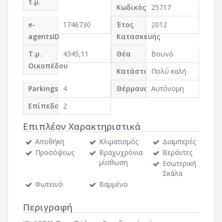
τ.μ.
Κωδικός
25717
e-
1746730
Έτος
2012
agentsID
Κατασκευής
Τ.μ.
4345,11
Θέα
Βουνό
Οικοπέδου
Κατάσταση
Πολύ καλή
Parkings
4
Θέρμανση
Αυτόνομη
Επίπεδα
2
Επιπλέον Χαρακτηριστικά
Αποθήκη
Κλιματισμός
Διαμπερές
Προσόψεως
Βραχυχρόνια
Βεράντες
μίσθωση
Εσωτερική
Σκάλα
Φωτεινό
Βαμμένο
Περιγραφή