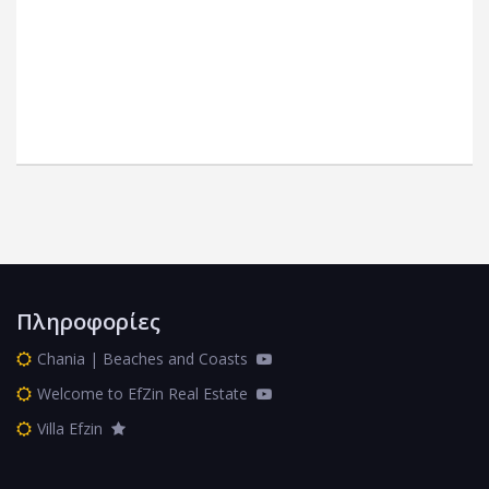
Πληροφορίες
Chania | Beaches and Coasts
Welcome to EfZin Real Estate
Villa Efzin