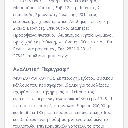
ID: 13746 Προς Πώληση Επενδυτικό ακίνητο,
Μουσούροι ,Κουφός, Εμβ. 124 τ.μ ,Ισόγειο , 2
επίπεδο/α ,2 μπάνιο/α , 4 parking , 2012 έτος
κατασκευής , χαρακτηριστικα: Αποθήκη, Εσωτερική
Σκάλα, Βεράντες, Επενδυτικό, Διαμπερές,
Προσόψεως, Φωτεινό, Κλιματισμός, Κήπος, Βαμμένο,
Βραχυχρόνια μίσθωση, Αυτόνομη , θέα :Βουνό ,Efzin
Real estate properties , Τηλ: 2821 0 28141,
27845,
info@efzin-property.gr
Αναλυτική Περιγραφή
ΜΟΥΣΟΥΡΟΙ ΚΟΥΦΟΣ Σε περιοχή μεγίστου φυσικού
κάλλους που προσφέρεται ιδανικά για τους λάτρεις
της φύσεως και της ηρεμίας, πωλείται εντός
ωραιότατου περιφραγμένου οικοπέδου εμβ.4.345,11
τμ το οποίο προσφέρει συνολική δόμηση 206,90 τμ
και διαθέτει 135 μέτρα πρόσοψη επί αγροτικής οδού
και ιδιαίτερα άνετη πρόσβαση, επενδυτικό ακίνητο
πολλαπλών επιχειρηματικών χρήσεων, το οποίο