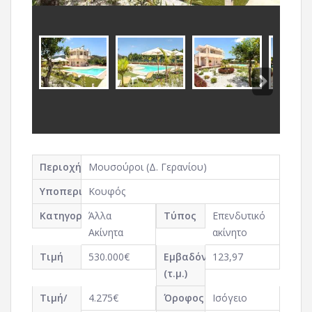
Περιοχή
Μουσούροι (Δ. Γερανίου)
Υποπεριοχή
Κουφός
Κατηγορία
Άλλα
Τύπος
Επενδυτικό
Ακίνητα
ακίνητο
Τιμή
530.000€
Εμβαδόν
123,97
(τ.μ.)
Τιμή/
4.275€
Όροφος
Ισόγειο