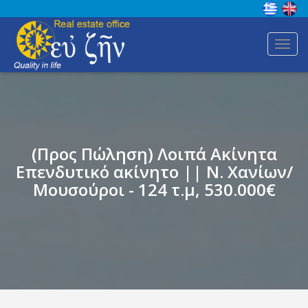
Toggl
navig
(Προς Πώληση) Λοιπά Ακίνητα
Επενδυτικό ακίνητο || Ν. Χανίων/
Μουσούροι - 124 τ.μ, 530.000€