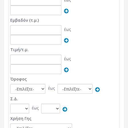
Εμβαδόν (τ.μ.)
έως
Τιμή/τ.μ.
έως
Όροφος
έως
Σ.Δ.
έως
Χρήση Γης