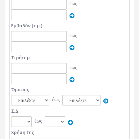
έως
Εμβαδόν (τ.μ.)
έως
Τιμή/τ.μ.
έως
Όροφος
έως
Σ.Δ.
έως
Χρήση Γης