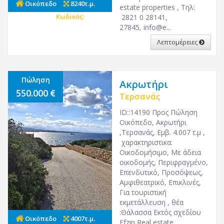
Οικόπεδο
8240τ.μ.
estate properties , Τηλ:
Κωδικός:
26919
2821 0 28141,
27845, info@e...
Λεπτομέρειες
Πώληση
Ακρωτήρι
550.000
Τερσανάς
ID::14190 Προς Πώληση
Οικόπεδο, Ακρωτήρι
,Τερσανάς, Εμβ. 4.007 τ.μ ,
χαρακτηριστικα:
Οικοδομήσιμο, Με άδεια
οικοδομής, Περιφραγμένο,
Επενδυτικό, Προσόψεως,
Αμφιθεατρικό, Επικλινές,
Για τουριστική
εκμετάλλευση , θέα
:Θάλασσα Εκτός σχεδίου
Οικόπεδο
4007τ.μ.
Efzin Real estate