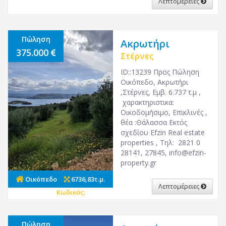
Λεπτομέρειες
Πώληση
Ακρωτήρι
375.000
Στέρνες
ID::13239 Προς Πώληση
Οικόπεδο, Ακρωτήρι
,Στέρνες, Εμβ. 6.737 τ.μ ,
χαρακτηριστικα:
Οικοδομήσιμο, Επικλινές ,
θέα :Θάλασσα Εκτός
σχεδίου Efzin Real estate
properties , Τηλ: 2821 0
28141, 27845,
info@efzin-
property.gr
Οικόπεδο
6736,83τ.μ.
Λεπτομέρειες
Κωδικός:
27128
Πώληση