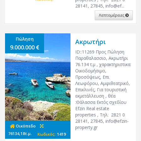
28141, 27845, info@ef...
Λεπτομέρειες
Πώληση
Ακρωτήρι
9.000.000
ID::11269 Προς Πώληση
Παραθαλασσιο, Ακρωτήρι
76.134 τ.μ , χαρακτηριστικα:
Οικοδομήσιμο,
Προσόψεως, Επι
Λεωφόρου, Αμφιθεατρικό,
Επικλινές, Για τουριστική
εκμετάλλευση , θέα
:Θάλασσα Εκτός σχεδίου
Efzin Real estate
properties , Τηλ: 2821 0
28141, 27845,
info@efzin-
Οικόπεδο
property.gr
76134,18τ.μ.
Κωδικός:
1419