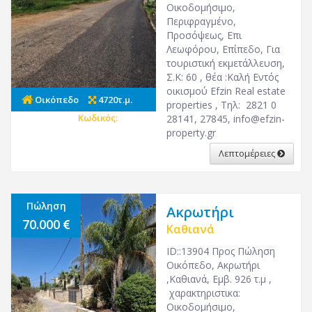
Οικοδομήσιμο,
Περιφραγμένο,
Προσόψεως, Επι
Λεωφόρου, Επίπεδο, Για
τουριστική εκμετάλλευση,
Σ.Κ: 60 , θέα :Καλή Εντός
οικισμού Efzin Real estate
Οικόπεδο
4720τ.μ.
properties , Τηλ: 2821 0
Κωδικός:
25863
28141, 27845,
info@efzin-
property.gr
Λεπτομέρειες
Πώληση
Ακρωτήρι
70.000
Καθιανά
ID::13904 Προς Πώληση
Οικόπεδο, Ακρωτήρι
,Καθιανά, Εμβ. 926 τ.μ ,
χαρακτηριστικα:
Οικοδομήσιμο,