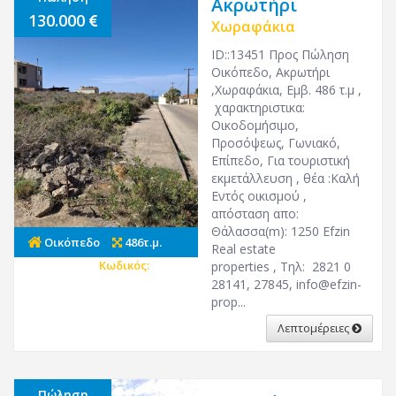
Ακρωτήρι
130.000
Χωραφάκια
ID::13451 Προς Πώληση
Οικόπεδο, Ακρωτήρι
,Χωραφάκια, Εμβ. 486 τ.μ ,
χαρακτηριστικα:
Οικοδομήσιμο,
Προσόψεως, Γωνιακό,
Επίπεδο, Για τουριστική
εκμετάλλευση , θέα :Καλή
Εντός οικισμού ,
απόσταση απο:
Θάλασσα(m): 1250 Efzin
Οικόπεδο
486τ.μ.
Real estate
Κωδικός:
22562
properties , Τηλ: 2821 0
28141, 27845, info@efzin-
prop...
Λεπτομέρειες
Πώληση