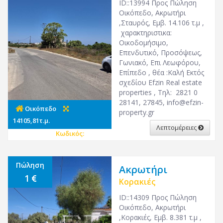
ID::13994 Προς Πώληση
Οικόπεδο, Ακρωτήρι
,Σταυρός, Εμβ. 14.106 τ.μ ,
χαρακτηριστικα:
Οικοδομήσιμο,
Επενδυτικό, Προσόψεως,
Γωνιακό, Επι Λεωφόρου,
Επίπεδο , θέα :Καλή Εκτός
σχεδίου Efzin Real estate
properties , Τηλ: 2821 0
28141, 27845,
info@efzin-
Οικόπεδο
property.gr
14105,81τ.μ.
Λεπτομέρειες
Κωδικός:
26932
Πώληση
Ακρωτήρι
1
Κορακιές
ID::14309 Προς Πώληση
Οικόπεδο, Ακρωτήρι
,Κορακιές, Εμβ. 8.381 τ.μ ,