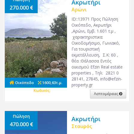
Ακρωτήρι
270.000
Αρώνι
ID::13971 Προς Πώληση
Οικόπεδο, Ακρωτήρι
,Αρώνι, Εμβ. 1.601 τ.μ ,
χαρακτηριστικα:
Οικοδομήσιμο, Γωνιακό,
Για τουριστική
εκμετάλλευση, Σ.Κ: 60 ,
θέα :Θάλασσα Εντός
οικισμού Efzin Real estate
properties , Τηλ: 2821 0
28141, 27845,
info@efzin-
Οικόπεδο
1600,63τ.μ.
property.gr
Κωδικός:
26908
Λεπτομέρειες
Πώληση
Ακρωτήρι
470.000
Σταυρός