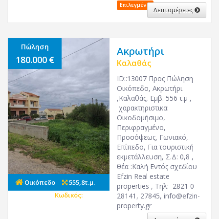
Επιλεγμένο
Λεπτομέρειες
Πώληση
Ακρωτήρι
180.000
Καλαθάς
ID::13007 Προς Πώληση
Οικόπεδο, Ακρωτήρι
,Καλαθάς, Εμβ. 556 τ.μ ,
χαρακτηριστικα:
Οικοδομήσιμο,
Περιφραγμένο,
Προσόψεως, Γωνιακό,
Επίπεδο, Για τουριστική
εκμετάλλευση, Σ.Δ: 0,8 ,
θέα :Καλή Εντός σχεδίου
Efzin Real estate
Οικόπεδο
555,8τ.μ.
properties , Τηλ: 2821 0
Κωδικός:
17317
28141, 27845,
info@efzin-
property.gr