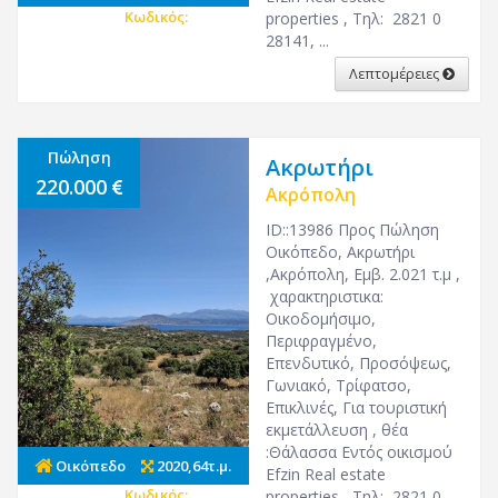
Κωδικός:
27067
properties , Τηλ: 2821 0
28141, ...
Λεπτομέρειες
Πώληση
Ακρωτήρι
220.000
Ακρόπολη
ID::13986 Προς Πώληση
Οικόπεδο, Ακρωτήρι
,Ακρόπολη, Εμβ. 2.021 τ.μ ,
χαρακτηριστικα:
Οικοδομήσιμο,
Περιφραγμένο,
Επενδυτικό, Προσόψεως,
Γωνιακό, Τρίφατσο,
Επικλινές, Για τουριστική
εκμετάλλευση , θέα
:Θάλασσα Εντός οικισμού
Οικόπεδο
2020,64τ.μ.
Efzin Real estate
Κωδικός:
27209
properties , Τηλ: 2821 0