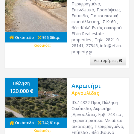
Περιφραγμένο,
Επενδυτικό, Προσόψεως,
Επίπεδο, Για τουριστική
εκμετάλλευση, Σ.Κ: 60 ,
θέα :Καλή Εντός οικισμού
Efzin Real estate
Οικόπεδο
926,06τ.μ.
properties , Τηλ: 2821 0
Κωδικός:
25861
28141, 27845,
info@efzin-
property.gr
Λεπτομέρειες
Πώληση
Ακρωτήρι
120.000
Αργουλίδες
ID::14322 Προς Πώληση
Οικόπεδο, Ακρωτήρι
,Αργουλίδες, Εμβ. 743 τ.μ ,
χαρακτηριστικα: Με άδεια
Οικόπεδο
742,81τ.μ.
οικοδομής, Περιφραγμένο,
Κωδικός:
27195
Επίπεδο , θέα :Βουνό