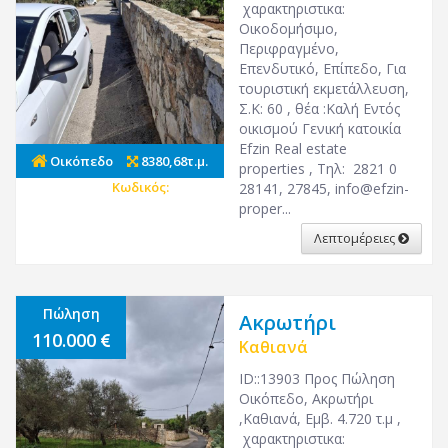
χαρακτηριστικα:
Οικοδομήσιμο,
Περιφραγμένο,
Επενδυτικό, Επίπεδο, Για
τουριστική εκμετάλλευση,
Σ.Κ: 60 , θέα :Καλή Εντός
οικισμού Γενική κατοικία
Efzin Real estate
Οικόπεδο
8380,68τ.μ.
properties , Τηλ: 2821 0
Κωδικός:
27147
28141, 27845, info@efzin-
proper...
Λεπτομέρειες
Πώληση
Ακρωτήρι
110.000
Καθιανά
ID::13903 Προς Πώληση
Οικόπεδο, Ακρωτήρι
,Καθιανά, Εμβ. 4.720 τ.μ ,
χαρακτηριστικα: