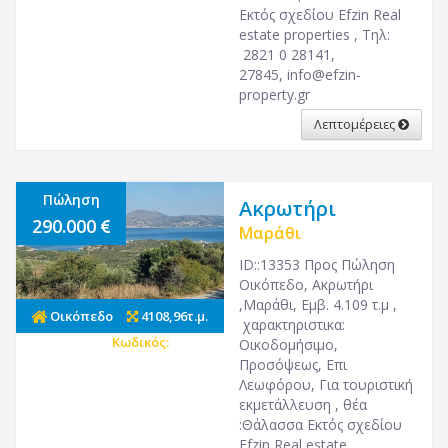
Εκτός σχεδίου Efzin Real
estate properties , Τηλ:
2821 0 28141,
27845,
info@efzin-
property.gr
Λεπτομέρειες
Πώληση
Ακρωτήρι
290.000
Μαράθι
ID::13353 Προς Πώληση
Οικόπεδο, Ακρωτήρι
,Μαράθι, Εμβ. 4.109 τ.μ ,
Οικόπεδο
4108,96τ.μ.
χαρακτηριστικα:
Κωδικός:
21488
Οικοδομήσιμο,
Προσόψεως, Επι
Λεωφόρου, Για τουριστική
εκμετάλλευση , θέα
:Θάλασσα Εκτός σχεδίου
Efzin Real estate