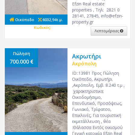
Efzin Real estate
properties , Τηλ: 2821 0
28141, 27845,
info@efzin-
Οικόπεδο
6032,94τ.μ.
property.gr
Κωδικός:
27205
Λεπτομέρειες
Πώληση
Ακρωτήρι
700.000
Ακρόπολη
ID::13981 Προς Πώληση
Οικόπεδο, Ακρωτήρι
,Ακρόπολη, Εμβ. 8.240 τ.μ ,
χαρακτηριστικα:
Οικοδομήσιμο,
Επενδυτικό, Προσόψεως,
Γωνιακό, Τρίφατσο,
Επικλινές, Για τουριστική
εκμετάλλευση , θέα
:Θάλασσα Εντός οικισμού
Γενική κατοικία Efzin Real