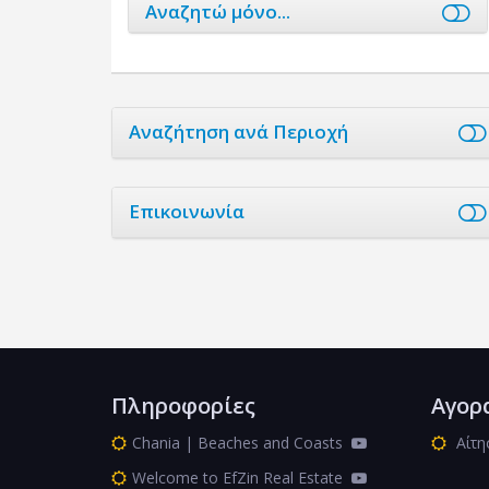
Αναζητώ μόνο...
Αναζήτηση ανά Περιοχή
Επικοινωνία
Πληροφορίες
Αγορ
Chania | Beaches and Coasts
Αίτη
Welcome to EfZin Real Estate