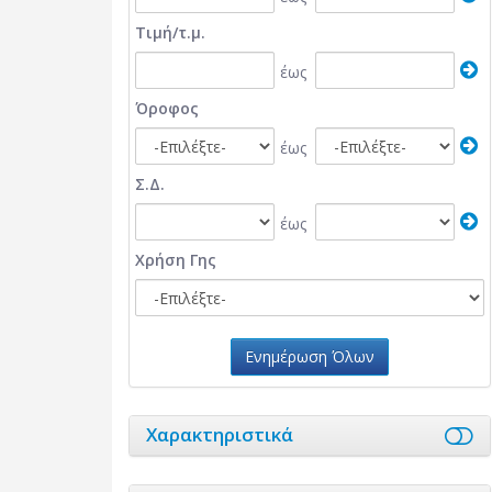
Τιμή/τ.μ.
έως
Όροφος
έως
Σ.Δ.
έως
Χρήση Γης
Ενημέρωση Όλων
Χαρακτηριστικά