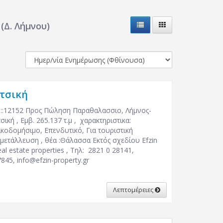
(Δ. Λήμνου)
τσική
D::12152 Προς Πώληση Παραθαλασσιο, Λήμνος-
σική , Εμβ. 265.137 τ.μ , χαρακτηριστικα:
ικοδομήσιμο, Επενδυτικό, Για τουριστική
κμετάλλευση , θέα :Θάλασσα Εκτός σχεδίου Efzin
al estate properties , Τηλ: 2821 0 28141,
7845,
info@efzin-property.gr
Λεπτομέρειες