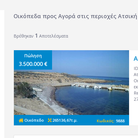
Οικόπεδα προς Αγορά στις περιοχές Ατσική 
1
Βρέθηκαν
Αποτελέσματα
Πώληση
Α
3.500.000
I
Ατ
Ο
ε
Re
2
Οικόπεδο
265136,67τ.μ.
Κωδικός:
9888